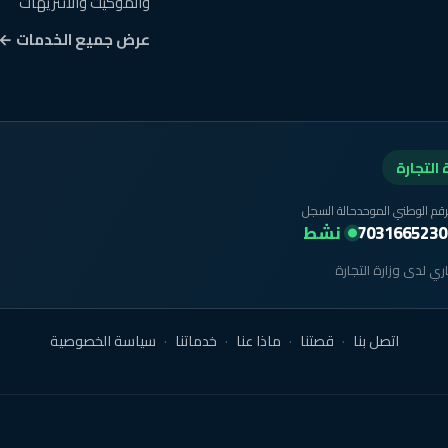
والموكيت والأنتريهات
عرض جميع الخدمات ←
التجارة
رقم الوطني الموحد
حالة السجل
7031665230
نشط
ي لدى وزارة التجارة
·
·
·
·
اتصل بنا
قصتنا
ماذا عنا
خدماتنا
سياسة الخصوصية