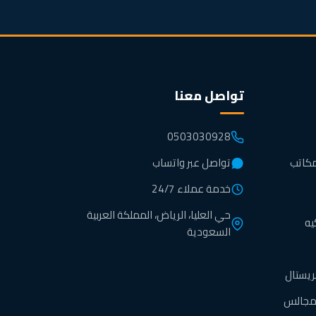
تواصل معنا
0503030928
مكاتب
تواصل عبر واتساب
خدمة عملاء 24/7
حي العليا، الرياض، المملكة العربية
يه
السعودية
ريستال
لمجالس