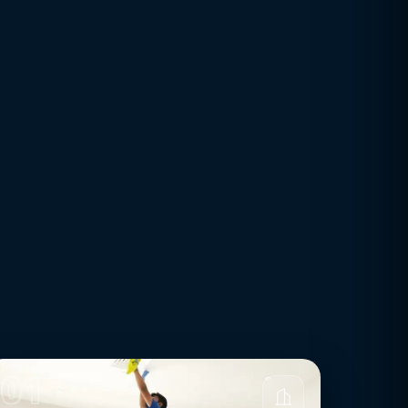
قبل
01